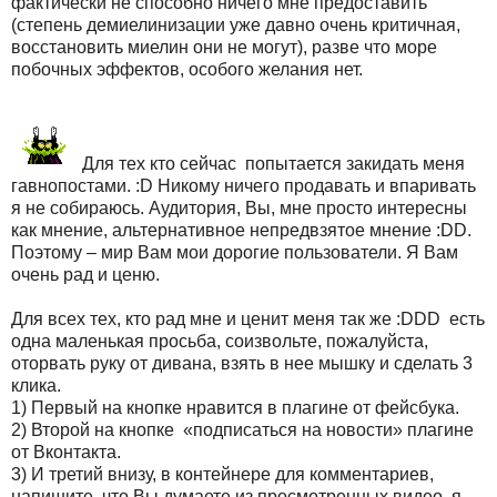
фактически не способно ничего мне предоставить
(степень демиелинизации уже давно очень критичная,
восстановить миелин они не могут), разве что море
побочных эффектов, особого желания нет.
Для тех кто сейчас попытается закидать меня
гавнопостами. :
D
Никому ничего продавать и впаривать
я не собираюсь. Аудитория, Вы, мне просто интересны
как мнение, альтернативное непредвзятое мнение :
DD
.
Поэтому – мир Вам мои дорогие пользователи. Я Вам
очень рад и ценю.
Для всех тех, кто рад мне и ценит меня так же :
DDD
есть
одна маленькая просьба, соизвольте, пожалуйста,
оторвать руку от дивана, взять в нее мышку и сделать 3
клика.
1) Первый на кнопке нравится в плагине от фейсбука.
2) Второй на кнопке «подписаться на новости» плагине
от Вконтакта.
3) И третий внизу, в контейнере для комментариев,
напишите, что Вы думаете из просмотренных видео, я