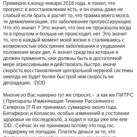
Примерно к концу января 2016 года, я понял, что
прогресс в восстановлении есть, и он очень даже не
слабый если брать в расчет то, что травма моего мозга,
те демиелинизация, это заболевание прогрессирующее.
Что это значит ? Это значит, что она не произошла когда
то в прошлом и больше не происходит, нет. Это значит
то, что в каждый момент моей жизни я сталкиваюсь с
возможностью обострения заболевания и ухудшения
положения моих дел. А значит средства которые я
должен применять, они должны быть в достаточной
мере агрессивными и действовать быстро, иначе
скорость восстановления центральной нервной системы
никогда не будет более быстрой чем скорость ее
деградации. :
DDD
Многие из Вас наверно тут же спросят, - а как же ПИТРС
( Препараты Изменяющие Течение Рассеянного
Склероза )? Я их принимал, суммарно около года.
Бетаферон и Копаксон, особых изменений в состоянии
здоровья не последовало, а ходил я тогда уже еле-еле
:
DD
. Сейчас их не принимаю потому что под гос.
поддержку не попадаю. Платить деньги за то, что