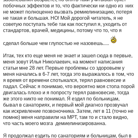
побочных эффектов и то, что фактически ни одно из них
не может полноценно вызвать ремиелинизацию, потеря
не такая и большая. НО! Мой дорогой читатель, я не
советую поступать тебе так как поступил я, уходить от
стандартов, врачей, медицины, потому что то, что я
сделал больше чем глупостью не назовешь.....
Итак, тех кто еще меня не знает и зашел сюда в первые,
меня зовут Илья Николаевич, на момент написания
статьи мне 28 лет. Первые проблемы со здоровьем у
меня начались в 6-7 лет, тогда это выражалось в том, что
я время от времени спотыкался, терял равновесие и
падал. Сейчас я понимаю, что вероятно моя стопа порой
двигалась плохо и я попросту терял равновесие, тогда
же этого никто не понимал. Я ездил по больницам,
бывал в санаториях, и первый мой диагноз прозвучал
как искривление позвоночника. Затем, лет в 11 (точно не
помню) меня направили на МРТ, там то и стало видно,
что часть моего мозга демиелинизированна.
Я продолжал ездить по санаториям и больницам, был в