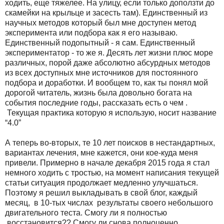
ходить, еще тяжелее. На улицу, если только доползти до
скамейки на крыльце и засесть там). Единственный из
научных методов который был мне доступен метод
эксперимента или подбора как я его называю.
Единственный подопытный - я сам. Единственный
экспериментатор - то же я. Десять лет жизни плюс море
различных, порой даже абсолютно абсурдных методов
из всех доступных мне источников для постоянного
подбора и доработки. И вообщем то, как ты понял мой
дорогой читатель, жизнь была довольно богата на
события последние годы, рассказать есть о чем .
Текущая практика которую я использую, носит название
“4.0”
А теперь во-вторых, те 10 лет поисков в нестандартных,
вариантах лечения, мне кажется, они кое-куда меня
привели. Примерно в начале декабря 2015 года я стал
немного ходить с тростью, на момент написания текущей
статьи ситуация продолжает медленно улучшаться.
Поэтому я решил выкладывать в свой блог, каждый
месяц, в 10-тых числах результаты своего небольшого
двигательного теста. Смогу ли я полностью
восстановится?? Смогу ли снова полноценно