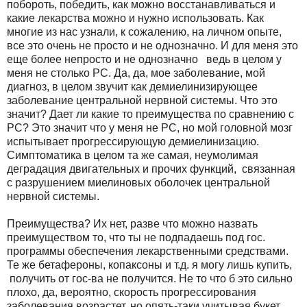
побороть, победить, как можно восстанавливаться и
какие лекарства можно и нужно использовать. Как
многие из нас узнали, к сожалению, на личном опыте,
все это очень не просто и не однозначно. И для меня это
еще более непросто и не однозначно ведь в целом у
меня не столько РС. Да, да, мое заболевание, мой
диагноз, в целом звучит как демиелинизирующее
заболевание центральной нервной системы. Что это
значит? Дает ли какие то преимущества по сравнению с
РС? Это значит что у меня не РС, но мой головной мозг
испытывает прогрессирующую демиелинизацию.
Симптоматика в целом та же самая, неумолимая
деградация двигательных и прочих функций, связанная
с разрушением миелиновых оболочек центральной
нервной системы.
Преимущества? Их нет, разве что можно назвать
преимуществом то, что ты не подпадаешь под гос.
программы обеспечения лекарственными средствами.
Те же бетафероны, копаксоны и т.д. я могу лишь купить,
получить от гос-ва не получится. Не то что б это сильно
плохо, да, вероятно, скорость прогрессирования
заболевания возрастет, но опять-таки учитывая букет