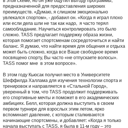
в этой схеме, но он уже ощутил выгоду программы,
предназначенной для предоставления широких
преимуществ. «Думаю, я слишком эмоционально
увлекался спортом», - добавил он. «Когда я играл плохо
или если дела шли не так как надо, я часто терял
самообладание. Научиться контролировать это было
сложно.
TASS
предлагает поддержку образа жизни,
которая помогает спортсменам сосредоточиться и найти
баланс. Я думаю, что найти время для общения и отдыха
может быть сложно, когда все Ваше свободное время
посвящено спорту, Вы часто «не отпускаете волосы».
TASS
помог мне в этом вопросе».
В этом году Кьюсак получил место в Университете
Шеффилда Халлама для изучения технологии спорта и
тренировок и направляется в «Стальной Город»,
уверенный в том, что
TASS
продолжит поддерживать
его спортивные мечты и поможет в его академических
амбициях. Белл, которая должна выступить в своем
первом турнире для взрослых этим летом, ярко
вспоминает давление, с которым сталкиваются
начинающие спортсмены, и добавляет: «Когда я только
начала выступать с
TASS
, я была в 11-м году – это