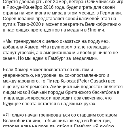
Спустя двенадцать лет Хамер, ветеран Олимпийских игр
в Рио-де-Жанейро 2016 года, будет играть для своей
страны на чемпионате мира в этом месяце, в Германии.
Соревнование представляет собой ключевой этап на
пути в Токио-2020 и может превратить Великобританию
в настоящих претендентов на медали в Японии.
«Мы тренируемся с целью оказаться на подиуме»,
добавила Хамер. «На групповом этапе голландцы
станут угрозой, а о американцах мы вообще ничего не
знаем. Но мы едем в Гамбург за медалями».
Если Хамер может похвастаться опытом и
уверенностью, на уровне высокопоставленного и
международного, то Питер Кьюсак (
Peter
Cusack
) все
еще изучает ремесло. Амбициозный подросток является
лицом новой бычьей породы британского баскетбола в
инвалидных креслах и приводит к заключению, что
будущее спорта остается в надежных руках.
«Я только начал тренироваться со старшим составом
Великобритании», - объяснила звезда из Ковентри,
которая едва не прошла отбор в Гамбург. «Я люблю