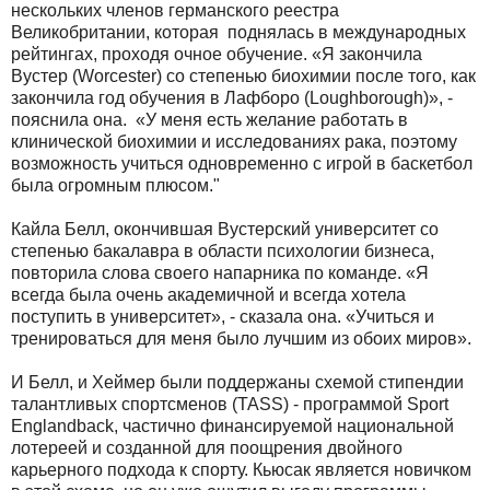
нескольких членов германского реестра
Великобритании, которая поднялась в международных
рейтингах, проходя очное обучение. «Я закончила
Вустер (
Worcester
) со степенью биохимии после того, как
закончила год обучения в Лафборо (
Loughborough
)», -
пояснила она. «У меня есть желание работать в
клинической биохимии и исследованиях рака, поэтому
возможность учиться одновременно с игрой в баскетбол
была огромным плюсом."
Кайла Белл, окончившая Вустерский университет со
степенью бакалавра в области психологии бизнеса,
повторила слова своего напарника по команде. «Я
всегда была очень академичной и всегда хотела
поступить в университет», - сказала она. «Учиться и
тренироваться для меня было лучшим из обоих миров».
И Белл, и Хеймер были поддержаны схемой стипендии
талантливых спортсменов (TASS) - программой Sport
Englandback, частично финансируемой национальной
лотереей и созданной для поощрения двойного
карьерного подхода к спорту. Кьюсак является новичком