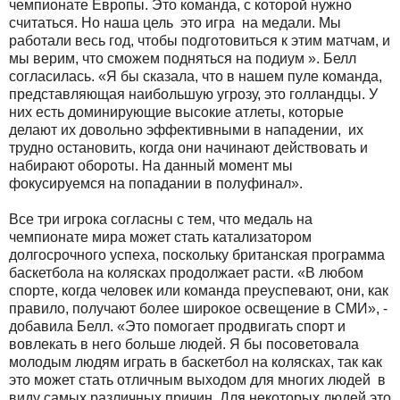
чемпионате Европы. Это команда, с которой нужно
считаться. Но наша цель это игра на медали. Мы
работали весь год, чтобы подготовиться к этим матчам, и
мы верим, что сможем подняться на подиум ». Белл
согласилась. «Я бы сказала, что в нашем пуле команда,
представляющая наибольшую угрозу, это голландцы. У
них есть доминирующие высокие атлеты, которые
делают их довольно эффективными в нападении, их
трудно остановить, когда они начинают действовать и
набирают обороты. На данный момент мы
фокусируемся на попадании в полуфинал».
Все три игрока согласны с тем, что медаль на
чемпионате мира может стать катализатором
долгосрочного успеха, поскольку британская программа
баскетбола на колясках продолжает расти. «В любом
спорте, когда человек или команда преуспевают, они, как
правило, получают более широкое освещение в СМИ», -
добавила Белл. «Это помогает продвигать спорт и
вовлекать в него больше людей. Я бы посоветовала
молодым людям играть в баскетбол на колясках, так как
это может стать отличным выходом для многих людей в
виду самых различных причин. Для некоторых людей это