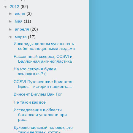
▼
2012
(82)
►
июня
(3)
►
мая
(11)
►
апреля
(20)
▼
марта
(17)
Инвалиды должны чувствовать
себя полноценными людьми
Рассеянный склероз, CCSVI и
Баллонная ангинопластика
На что сегодня будем
жаловаться? (:
CСSVI Путешествие Кристалл
Брюс – история пациента...
Винсент Виллем Ван Гог
Не такой как все
Исследования в области
баланса и усталости при
рас...
Духовно сильный человек, это
такой человек, которы...