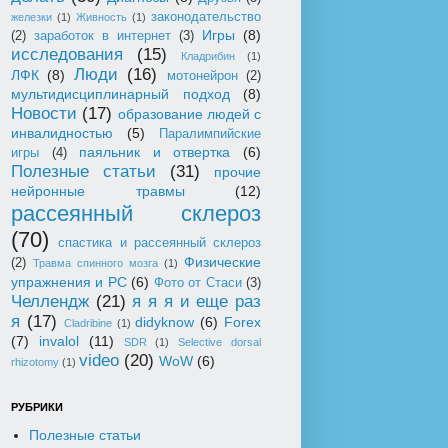
законодательство
железки
(1)
Живность
(1)
Игры
(8)
(2)
заработок в интернет
(3)
исследования
(15)
Кладрибин
(1)
Люди
(16)
ЛФК
(8)
мотонейрон
(2)
мультидисциплинарный подход
(8)
Новости
(17)
образование людей с
инвалидностью
(5)
Паралимпийские
паяльник и отвертка
(6)
игры
(4)
Полезные статьи
(31)
прочие
нейронные травмы
(12)
рассеянный склероз
(70)
спастика и рассеянный склероз
Физические
(2)
Травма спинного мозга
(1)
упражнения и РС
(6)
Фото от Стаси
(3)
Челлендж
(21)
я я я и еще раз
я
(17)
didyknow
(6)
Forex
Cladribine
(1)
(7)
invalol
(11)
SDR
(1)
Selective dorsal
video
(20)
WoW
(6)
rhizotomy
(1)
РУБРИКИ
Полезные статьи