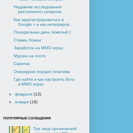
Недавние исследования
рассеянного склероза
Как зарегистрироваться в
Google + и как интегриров...
Понедельник день тяжелый (:
Стивен Хокинг
Заработок на ММО играх
Мурзик на охоте
Скрипка
Очередная порция позитива
Где найти и как настроить бота
в ММО играх
►
февраля
(13)
►
января
(18)
ПОПУЛЯРНЫЕ СООБЩЕНИЯ
Три лица хронической