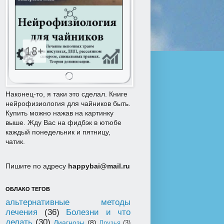
Наконец-то, я таки это сделал. Книге
нейрофизиология для чайников быть.
Купить можно нажав на картинку
выше. Жду Вас на фидбэк в ютюбе
каждый понедельник и пятницу,
чатик.
Пишите по адресу
happybai@mail.ru
ОБЛАКО ТЕГОВ
альтернативные методы
лечения
(36)
Болезни и что
делать
(30)
Диагнозы
(8)
Друзья
(3)