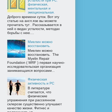
усталости при РС:
физическая,
ментальная и
эмоциональная.
Доброго времени суток. Вот эту
статью на англ.язе вы можете
прочитать тут . Рассказывается в
ней о видах усталости, методах
борьбы с нею....
Миелин можно
восстановить.
Миелин можно
восстановить. The
Myelin Repair
Foundation ( MRF ) первая научно-
исследовательская организация
занимающаяся вопросами...
Физическая
активность и РС
В литературе
считается, что
физические
упражнения при рассеянном
склерозе существенно улучшают
качество жизни. Фитнес и