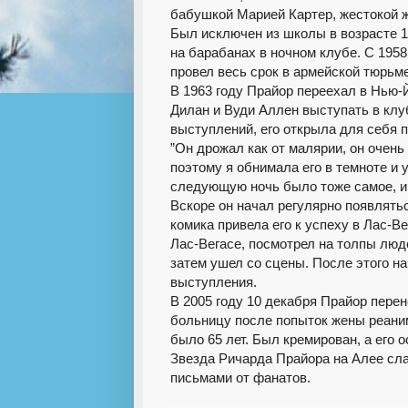
бабушкой Марией Картер, жестокой ж
Был исключен из школы в возрасте 1
на барабанах в ночном клубе. С 1958
провел весь срок в армейской тюрьме
В 1963 году Прайор переехал в Нью-
Дилан и Вуди Аллен выступать в клуб
выступлений, его открыла для себя
”Он дрожал как от малярии, он очень 
поэтому я обнимала его в темноте и 
следующую ночь было тоже самое, и
Вскоре он начал регулярно появлять
комика привела его к успеху в Лас-В
Лас-Вегасе, посмотрел на толпы люде
затем ушел со сцены. После этого н
выступления.
В 2005 году 10 декабря Прайор пере
больницу после попыток жены реаним
было 65 лет. Был кремирован, а его 
Звезда Ричарда Прайора на Алее сл
письмами от фанатов.