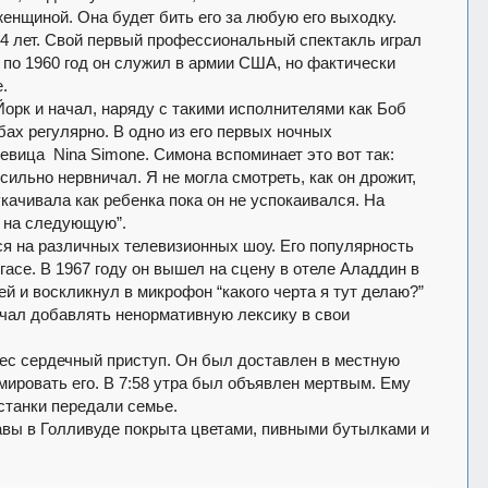
енщиной. Она будет бить его за любую его выходку.
4 лет. Свой первый профессиональный спектакль играл
 по 1960 год он служил в армии США, но фактически
.
Йорк и начал, наряду с такими исполнителями как Боб
ах регулярно. В одно из его первых ночных
 певица
Nina
Simone
. Симона вспоминает это вот так:
сильно нервничал. Я не могла смотреть, как он дрожит,
укачивала как ребенка пока он не успокаивался. На
 на следующую”.
ся на различных телевизионных шоу. Его популярность
егасе. В 1967 году он вышел на сцену в отеле Аладдин в
й и воскликнул в микрофон “какого черта я тут делаю?”
ачал добавлять ненормативную лексику в свои
нес сердечный приступ. Он был доставлен в местную
ировать его. В 7:58 утра был объявлен мертвым. Ему
останки передали семье.
авы в Голливуде покрыта цветами, пивными бутылками и