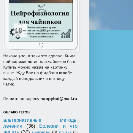
Наконец-то, я таки это сделал. Книге
нейрофизиология для чайников быть.
Купить можно нажав на картинку
выше. Жду Вас на фидбэк в ютюбе
каждый понедельник и пятницу,
чатик.
Пишите по адресу
happybai@mail.ru
ОБЛАКО ТЕГОВ
альтернативные методы
лечения
(36)
Болезни и что
делать
(30)
Диагнозы
(8)
Друзья
(3)