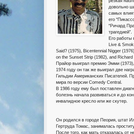
резкая набл
довольно ши
самых влият
его “Пикасс
“Ричард Пр
трагедией”.
Его работы 
Live & Smokin
Said? (1975), Bicentennial Nigger (1976)
on the Sunset Strip (1982), and Richar
Прайор выиграл премию Эмми (1973), и
1974 году он так же выиграл две наг
Гильдии Американских Писателей. Пр
мира по версии Comedy Central.
В 1986 году ему был поставлен диагн
болезнь начала развиваться и до кон
инвалидное кресло или же скутер.
Он родился в городе Пеория, штат Ил
Гертруда Томас, занималась простит
После того, как мать отказалась от н