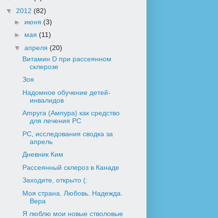
▼
2012
(82)
►
июня
(3)
►
мая
(11)
▼
апреля
(20)
Витамин D при рассеянном
склерозе
Зоя
Надомное обучение детей-
инвалидов
Ampyra (Ампура) как средство
для лечения РС
РС, исследования сводка за
апрель
Дневник Ким
Рассеянный склероз в Канаде
Заходите, открыто (:
Моя страна. Любовь. Надежда.
Вера
Я люблю мои новые стволовые