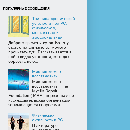
ПОПУЛЯРНЫЕ СООБЩЕНИЯ
Три лица хронической
усталости при РС:
физическая,
ментальная и
эмоциональная.
Доброго времени суток. Вот эту
статью на англ.язе вы можете
прочитать тут . Рассказывается в
ней о видах усталости, методах
борьбы с нею....
Миелин можно
восстановить.
Миелин можно
восстановить. The
Myelin Repair
Foundation ( MRF ) первая научно-
исследовательская организация
занимающаяся вопросами...
Физическая
активность и РС
В литературе
считается, что