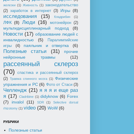
законодательство
железки
(1)
Живность
(1)
Игры
(8)
(2)
заработок в интернет
(3)
исследования
(15)
Кладрибин
(1)
Люди
(16)
ЛФК
(8)
мотонейрон
(2)
мультидисциплинарный подход
(8)
Новости
(17)
образование людей с
инвалидностью
(5)
Паралимпийские
паяльник и отвертка
(6)
игры
(4)
Полезные статьи
(31)
прочие
нейронные травмы
(12)
рассеянный склероз
(70)
спастика и рассеянный склероз
Физические
(2)
Травма спинного мозга
(1)
упражнения и РС
(6)
Фото от Стаси
(3)
Челлендж
(21)
я я я и еще раз
я
(17)
didyknow
(6)
Forex
Cladribine
(1)
(7)
invalol
(11)
SDR
(1)
Selective dorsal
video
(20)
WoW
(6)
rhizotomy
(1)
РУБРИКИ
Полезные статьи