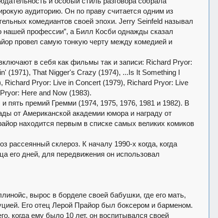
юдательность и особый стиль разговора собрала
рокую аудиторию. Он по праву считается одним из
ельных комедиантов своей эпохи. Jerry Seinfeld называл
о нашей профессии”, а Билл Косби однажды сказал
айор провел самую тонкую черту между комедией и
включают в себя как фильмы так и записи: Richard Pryor:
' (1971), That Nigger's Crazy (1974), ...Is It Something I
, Richard Pryor: Live in Concert (1979), Richard Pryor: Live
d Pryor: Here and Now (1983).
 пять премий Гремми (1974, 1975, 1976, 1981 и 1982). В
рады от Американской академии юмора и награду от
айор находится первым в списке самых великих комиков
оз рассеянный склероз. К началу 1990-х когда, когда
ца его дней, для передвижения он использовал
линойс, вырос в борделе своей бабушки, где его мать,
уцией. Его отец Лерой Прайор был боксером и барменом.
его, когда ему было 10 лет, он воспитывался своей