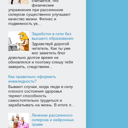
считается, что
физические
упражнения при рассеянном
склерозе существенно улучшают
качество жизни. Фитнес и
подвижность ув...
Заработок в сети без
высшего образования.
Здравствуй дорогой
читатель. Как ты уже
мог заметить блог
довольно долгое время не
обновлялся и поэтому спешу тебя
заверить, следствием...
Как правильно оформить
инвалидность?
Бывают случаи, когда люди в силу
плохого состояния здоровья
теряют способность
самостоятельно трудиться и
зарабатывать на жизнь. В итоге л...
Лечение рассеянного
склероза и нейронных
травм