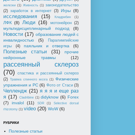
законодательство
железки
(1)
Живность
(1)
Игры
(8)
(2)
заработок в интернет
(3)
исследования
(15)
Кладрибин
(1)
Люди
(16)
ЛФК
(8)
мотонейрон
(2)
мультидисциплинарный подход
(8)
Новости
(17)
образование людей с
инвалидностью
(5)
Паралимпийские
паяльник и отвертка
(6)
игры
(4)
Полезные статьи
(31)
прочие
нейронные травмы
(12)
рассеянный склероз
(70)
спастика и рассеянный склероз
Физические
(2)
Травма спинного мозга
(1)
упражнения и РС
(6)
Фото от Стаси
(3)
Челлендж
(21)
я я я и еще раз
я
(17)
didyknow
(6)
Forex
Cladribine
(1)
(7)
invalol
(11)
SDR
(1)
Selective dorsal
video
(20)
WoW
(6)
rhizotomy
(1)
РУБРИКИ
Полезные статьи