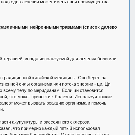
 подходов лечения может иметь свои преимущества.
 различными нейронными травмами (список далеко
й терапией, иногда используемой для лечения боли или
 традиционной китайской медицины. Оно берет за
изненной силы организма или потока энергии - ци. Ци
о всему телу по меридианам. Если ци становится
ой, это может привести к болезни. Используя тонкие
ерапевт может вызвать реакцию организма и помочь
и.
асти акупунктуры и рассеянного склероза.
казал, что примерно каждый пятый использовал
ения боли или беспокойства. Около половины также