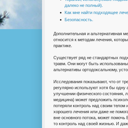
далеко не полный).
Как мне найти подходящее леч
Безопасность.
Дополнительная и альтернативная ме
относится к методам лечения, котор
практике.
Существует ряд не стандартных подх
травм. Они могут быть использованы
альтернативы ортодоксальному, уст
Исследования показывают, что от тр
регулярно используют хотя бы одну 
улучшении физического состояния, 
медицина) может предложить психол
потеряли контроль над своим телом 
хорошего лечения или даже не помо
вне основного потока, может помочь 
то контроль над своей жизнью. И даж