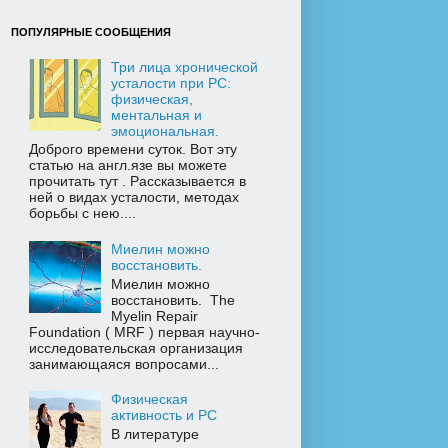
ПОПУЛЯРНЫЕ СООБЩЕНИЯ
Три лица хронической
усталости при РС:
физическая,
ментальная и
эмоциональная.
Доброго времени суток. Вот эту
статью на англ.язе вы можете
прочитать тут . Рассказывается в
ней о видах усталости, методах
борьбы с нею....
Миелин можно
восстановить.
Миелин можно
восстановить. The
Myelin Repair
Foundation ( MRF ) первая научно-
исследовательская организация
занимающаяся вопросами...
Физическая
активность и РС
В литературе