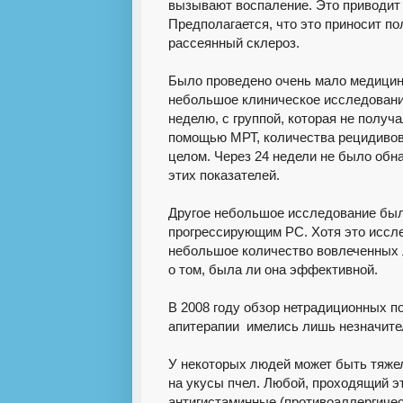
вызывают воспаление. Это приводит
Предполагается, что это приносит п
рассеянный склероз.
Было проведено очень мало медицинс
небольшое клиническое исследован
неделю, с группой, которая не полу
помощью МРТ, количества рецидивов,
целом. Через 24 недели не было обн
этих показателей.
Другое небольшое исследование был
прогрессирующим РС. Хотя это иссле
небольшое количество вовлеченных 
о том, была ли она эффективной.
В 2008 году обзор нетрадиционных п
апитерапии имелись лишь незначите
У некоторых людей может быть тяже
на укусы пчел. Любой, проходящий э
антигистаминные (противоаллергичес