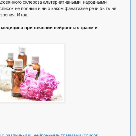
ассеянного склероза альтернативными, народными
список не полный и ни о каком фанатизме речи быть не
 зрения. Итак.
 медицина при лечении нейронных травм и
 с различными нейронными травмами (список