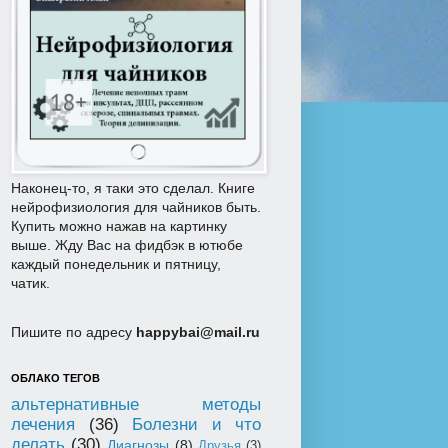
Наконец-то, я таки это сделал. Книге
нейрофизиология для чайников быть.
Купить можно нажав на картинку
выше. Жду Вас на фидбэк в ютюбе
каждый понедельник и пятницу,
чатик.
Пишите по адресу
happybai@mail.ru
ОБЛАКО ТЕГОВ
альтернативные методы
лечения
(36)
Болезни и что
делать
(30)
Диагнозы
(8)
Друзья
(3)