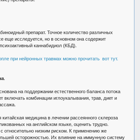
абиноидный препарат. Точное количество различных
се еще исследуется, но в основном она содержит
психоактивный каннабидиол (КБД).
опле при нейронных травмах можно прочитать вот тут.
а.
снована на поддержании естественного баланса потока
ет включать комбинации иглоукалывания, трав, диет и
ассажа.
 китайская медицина в лечении рассеянного склероза
ликованных на английском языке, оценить трудно.
с относительно низким риском. К применению же
ольшей осторожностью. Их влияние на иммунную систему