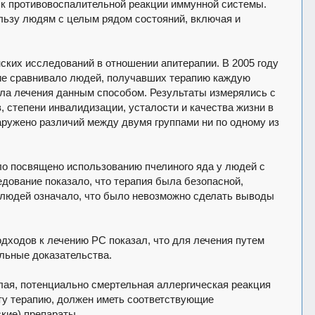
 к противовоспалительной реакции иммунной системы.
ользу людям с целым рядом состояний, включая и
ких исследований в отношении апитерапии. В 2005 году
ие сравнивало людей, получавших терапию каждую
чала лечения данным способом. Результаты измерялись с
 степени инвалидизации, усталости и качества жизни в
аружено различий между двумя группами ни по одному из
о посвящено использованию пчелиного яда у людей с
дование показало, что терапия была безопасной,
людей означало, что было невозможно сделать выводы
одходов к лечению РС показал, что для лечения путем
льные доказательства.
лая, потенциально смертельная аллергическая реакция
ту терапию, должен иметь соответствующие
кие) препараты.