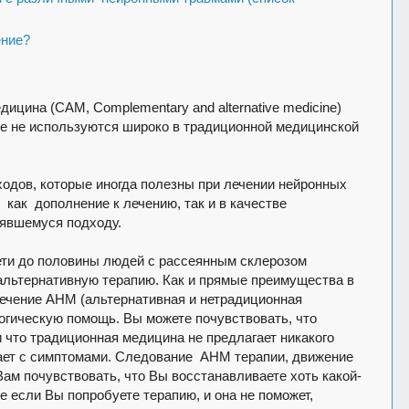
ение?
дицина (
CAM
,
Complementary
and
alternative
medicine
)
ые не используются широко в традиционной медицинской
одов, которые иногда полезны при лечении нейронных
 как дополнение к лечению, так и в качестве
оявшемуся подходу.
ети до половины людей с рассеянным склерозом
альтернативную терапию. Как и прямые преимущества в
лечение АНМ (альтернативная и нетрадиционная
огическую помощь. Вы можете почувствовать, что
и что традиционная медицина не предлагает никакого
гает с симптомами. Следование АНМ терапии, движение
Вам почувствовать, что Вы восстанавливаете хоть какой-
е если Вы попробуете терапию, и она не поможет,